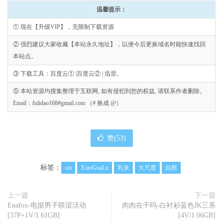
温馨提示：
① 现在【升级VIP】，无限制下载资源
② 强烈建议大家收藏【本站永久地址】，以便今后更换域名时能快速找回
本站点。
③ 下载工具：百度云① |百度云② | 迅雷。
⑤ 本站资源均搜集整理于互联网, 如有侵犯到您的权益, 请联系作者删除。
Email：fulidao168#gmail.com （# 换成 @）
赞(
53
)
标签：
sm
XiaoGuaLu
乳夹
大尺度
自慰
上一篇
下一篇
Enafox-电据男子联谊活动
肉肉在干吗-白衬衫蓝色JK三系
[37P+1V/1.61GB]
[4V/1.06GB]