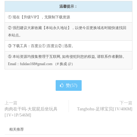
温馨提示：
① 现在【升级VIP】，无限制下载资源
② 强烈建议大家收藏【本站永久地址】，以便今后更换域名时能快速找回
本站点。
③ 下载工具：百度云① |百度云② | 迅雷。
⑤ 本站资源均搜集整理于互联网, 如有侵犯到您的权益, 请联系作者删除。
Email：fulidao168#gmail.com （# 换成 @）
赞(
57
)
上一篇
下一篇
肉肉在干吗-大屁屁后坐玩具
Tangbohu-足球宝贝[1V/406M]
[1V+1P/546M]
相关推荐