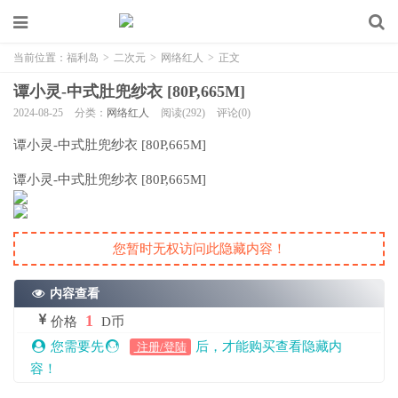
当前位置：
福利岛
>
二次元
>
网络红人
>
正文
谭小灵-中式肚兜纱衣 [80P,665M]
2024-08-25
分类：
网络红人
阅读(292)
评论(0)
谭小灵-中式肚兜纱衣 [80P,665M]
谭小灵-中式肚兜纱衣 [80P,665M]
您暂时无权访问此隐藏内容！
内容查看
1
价格
D币
您需要先
后，才能购买查看隐藏内
注册/登陆
容！