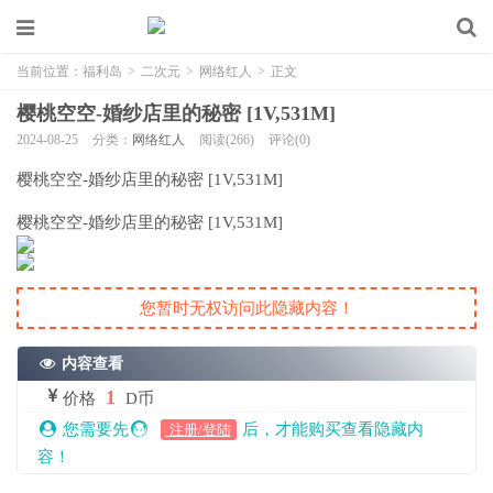
当前位置：
福利岛
>
二次元
>
网络红人
>
正文
樱桃空空-婚纱店里的秘密 [1V,531M]
2024-08-25
分类：
网络红人
阅读(266)
评论(0)
樱桃空空-婚纱店里的秘密 [1V,531M]
樱桃空空-婚纱店里的秘密 [1V,531M]
您暂时无权访问此隐藏内容！
内容查看
1
价格
D币
您需要先
后，才能购买查看隐藏内
注册/登陆
容！