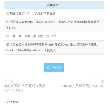
温馨提示：
① 现在【升级VIP】，无限制下载资源
② 强烈建议大家收藏【本站永久地址】，以便今后更换域名时能快速找回
本站点。
③ 下载工具：百度云① |百度云② | 迅雷。
⑤ 本站资源均搜集整理于互联网, 如有侵犯到您的权益, 请联系作者删除。
Email：fulidao168#gmail.com （# 换成 @）
赞(
22
)
上一篇
下一篇
肉肉在干吗-大屁屁后坐玩具
Tangbohu-足球宝贝[1V/406M]
[1V+1P/546M]
相关推荐