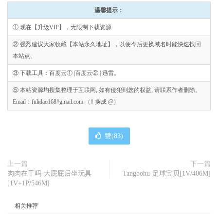
温馨提示：
① 现在【升级VIP】，无限制下载资源
② 强烈建议大家收藏【本站永久地址】，以便今后更换域名时能快速找回
本站点。
③ 下载工具：百度云① |百度云② | 迅雷。
⑤ 本站资源均搜集整理于互联网, 如有侵犯到您的权益, 请联系作者删除。
Email：fulidao168#gmail.com （# 换成 @）
赞(
83
)
上一篇
下一篇
肉肉在干吗-大屁屁后坐玩具
Tangbohu-足球宝贝[1V/406M]
[1V+1P/546M]
相关推荐