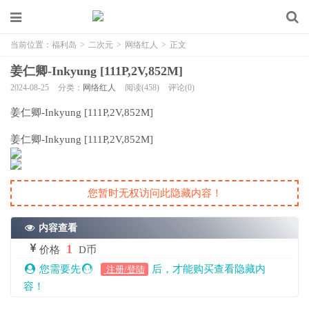
当前位置：
福利岛
>
二次元
>
网络红人
>
正文
姜仁卿-Inkyung [111P,2V,852M]
2024-08-25
分类：
网络红人
阅读(458)
评论(0)
姜仁卿-Inkyung [111P,2V,852M]
姜仁卿-Inkyung [111P,2V,852M]
您暂时无权访问此隐藏内容！
内容查看
1
价格
D币
您需要先
后，才能购买查看隐藏内
注册/登陆
容！