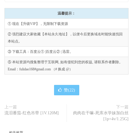
温馨提示：
① 现在【升级VIP】，无限制下载资源
② 强烈建议大家收藏【本站永久地址】，以便今后更换域名时能快速找回
本站点。
③ 下载工具：百度云① |百度云② | 迅雷。
⑤ 本站资源均搜集整理于互联网, 如有侵犯到您的权益, 请联系作者删除。
Email：fulidao168#gmail.com （# 换成 @）
赞(
22
)
上一篇
下一篇
流泪番茄-红色吊带 [1V.120M]
肉肉在干嘛-死库水学妹加白丝
[1p+4v/1.25G]
相关推荐