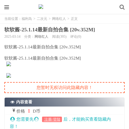
当前位置：
福利岛
>
二次元
>
网络红人
>
正文
软软酱-25.1.14最新自拍合集 [20v.352M]
2025-03-14
分类：
网络红人
阅读(395)
评论(0)
软软酱-25.1.14最新自拍合集 [20v.352M]
软软酱-25.1.14最新自拍合集 [20v.352M]
您暂时无权访问此隐藏内容！
内容查看
1
价格
D币
您需要先
后，才能购买查看隐藏内
注册/登陆
容！