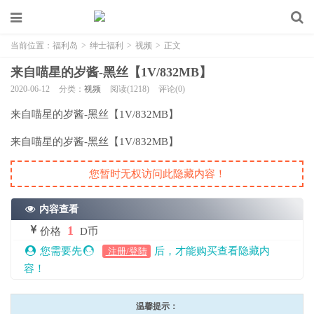
当前位置：
福利岛
>
绅士福利
>
视频
>
正文
来自喵星的岁酱-黑丝【1V/832MB】
2020-06-12
分类：
视频
阅读(1218)
评论(0)
来自喵星的岁酱-黑丝【1V/832MB】
来自喵星的岁酱-黑丝【1V/832MB】
您暂时无权访问此隐藏内容！
内容查看
1
价格
D币
您需要先
后，才能购买查看隐藏内
注册/登陆
容！
温馨提示：