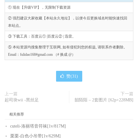
① 现在【升级VIP】，无限制下载资源
② 强烈建议大家收藏【本站永久地址】，以便今后更换域名时能快速找回
本站点。
③ 下载工具：百度云① |百度云② | 迅雷。
⑤ 本站资源均搜集整理于互联网, 如有侵犯到您的权益, 请联系作者删除。
Email：fulidao168#gmail.com （# 换成 @）
赞(
31
)
上一篇
下一篇
起司块wii -黑丝足
韶陌陌 – 2套图片 [62p+228MB]
相关推荐
cuteli-洛丽塔音符袜[1v/817M]
栗栗-白色小吊带[1v/629M]