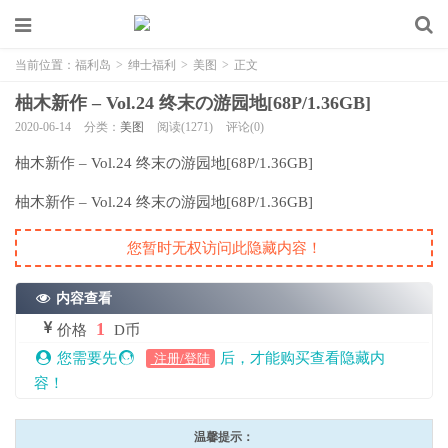
当前位置：
福利岛
>
绅士福利
>
美图
>
正文
柚木新作 – Vol.24 终末の游园地[68P/1.36GB]
2020-06-14
分类：
美图
阅读(1271)
评论(0)
柚木新作 – Vol.24 终末の游园地[68P/1.36GB]
柚木新作 – Vol.24 终末の游园地[68P/1.36GB]
您暂时无权访问此隐藏内容！
内容查看
1
价格
D币
您需要先
后，才能购买查看隐藏内
注册/登陆
容！
温馨提示：