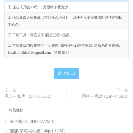
① 现在【升级VIP】，无限制下载资源
② 强烈建议大家收藏【本站永久地址】，以便今后更换域名时能快速找回
本站点。
③ 下载工具：百度云① |百度云② | 迅雷。
⑤ 本站资源均搜集整理于互联网, 如有侵犯到您的权益, 请联系作者删除。
Email：fulidao168#gmail.com （# 换成 @）
赞(
52
)
上一篇
下一篇
凰儿 – 私房 [39P+1.56GB]
阿半 – 私房 [26P+145MB]
相关推荐
鱼子酱Fish[84P/8827MB]
娜娜-草莓与牛奶[140p/1.1GM]