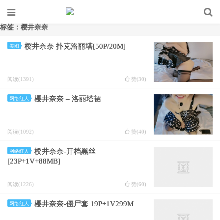
标签：樱井奈奈
樱井奈奈 扑克洛丽塔[50P/20M]
美图
阅读(1391)
赞(
30
)
樱井奈奈 – 洛丽塔裙
网络红人
阅读(1092)
赞(
40
)
樱井奈奈-开档黑丝
网络红人
[23P+1V+88MB]
阅读(1226)
赞(
60
)
樱井奈奈-僵尸套 19P+1V299M
网络红人