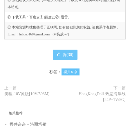
② 强烈建议大家收藏【本站永久地址】，以便今后更换域名时能快速找回
本站点。
③ 下载工具：百度云① |百度云② | 迅雷。
⑤ 本站资源均搜集整理于互联网, 如有侵犯到您的权益, 请联系作者删除。
Email：fulidao168#gmail.com （# 换成 @）
赞(
30
)
标签：
樱井奈奈
上一篇
下一篇
美狸-10V原版[10V/593M]
HongKongDoll-热恋海岸线
[24P+1V/5G]
相关推荐
樱井奈奈 – 洛丽塔裙